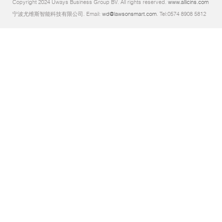
Copyright 2024 Uways Business Group BV. All rights reserved.
www.allicins.com
宁波尤维斯智能科技有限公司. Email:
wd@lawsonsmart.com
. Tel:0574 8908 5812