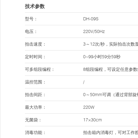
技术参数
型号：
DH-09S
电压：
220V/50Hz
拍击速度：
3～12次/秒，实际拍击次
定时时间：
0~99小时59分59秒
可多组段编程：
8组段编程，可设定任意参数
温控范围：
/
拍击间距：
0～50mm可调（通过背部
最大功率：
220W
无菌袋：
17×30cm
消毒功能：
拍击箱内消毒灯，可对工作腔预消