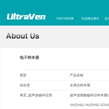
均质匀浆研磨
恒温槽金属浴
超
电子样本册
类型
产品名称
综合类
全类目样本册
单页_超声波破碎仪类
超声波细胞破碎仪样本册(DH9
IIN/DH92-IIN/DH92-IIDN