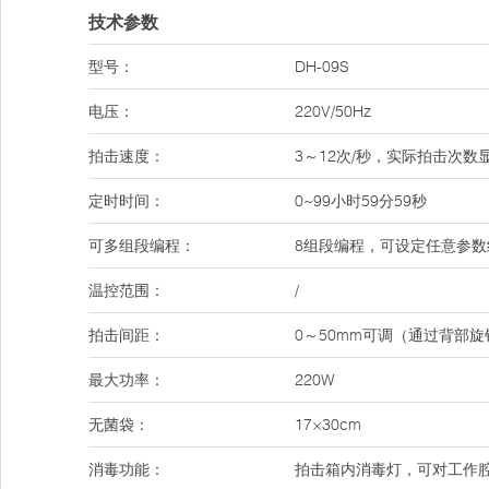
技术参数
型号：
DH-09S
电压：
220V/50Hz
拍击速度：
3～12次/秒，实际拍击次
定时时间：
0~99小时59分59秒
可多组段编程：
8组段编程，可设定任意参数
温控范围：
/
拍击间距：
0～50mm可调（通过背部
最大功率：
220W
无菌袋：
17×30cm
消毒功能：
拍击箱内消毒灯，可对工作腔预消