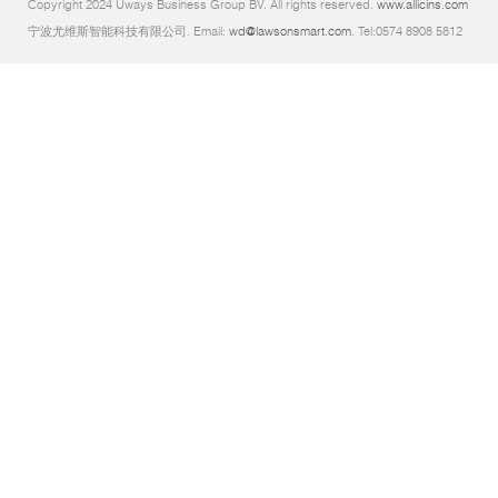
Copyright 2024 Uways Business Group BV. All rights reserved.
www.allicins.com
宁波尤维斯智能科技有限公司. Email:
wd@lawsonsmart.com
. Tel:0574 8908 5812