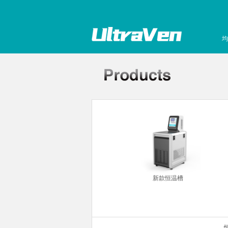
均
你金属浴
新款恒温槽