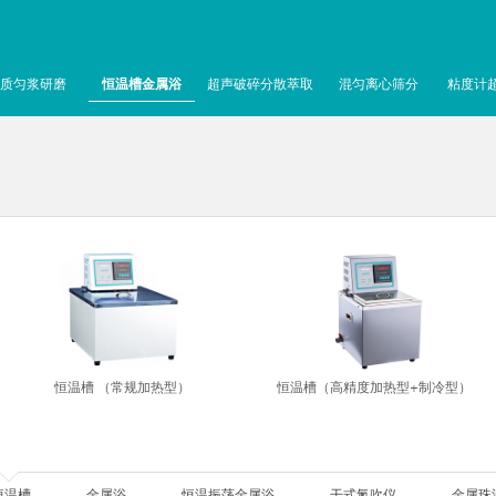
质匀浆研磨
恒温槽金属浴
超声破碎分散萃取
混匀离心筛分
粘度计
恒温槽 （常规加热型）
恒温槽（高精度加热型+制冷型）
恒温槽
金属浴
恒温振荡金属浴
干式氮吹仪
金属珠