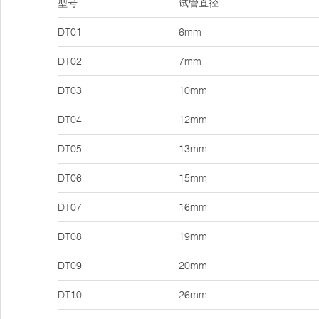
型号
试管直径
DT01
6mm
DT02
7mm
DT03
10mm
DT04
12mm
DT05
13mm
DT06
15mm
DT07
16mm
DT08
19mm
DT09
20mm
DT10
26mm