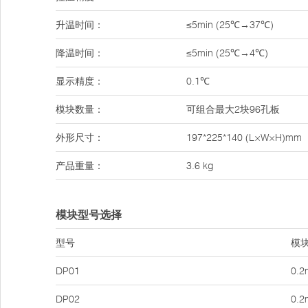
升温时间：
≤5min (25℃→37℃)
降温时间：
≤5min (25℃→4℃)
显示精度：
0.1℃
模块数量：
可组合最大2块96孔板
外形尺寸：
197*225*140 (L×W×H)mm
产品重量：
3.6 kg
模块型号选择
型号
模
DP01
0.2
DP02
0.2