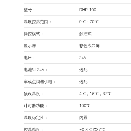
型号：
DHP-100
温度控温范围：
0℃～70℃
操控模式：
触控式
显示屏：
彩色液晶屏
电压：
24V
电池组 24V：
选配
车载点烟器供电：
选配
预设温度：
4℃，16℃，37℃
计时器功能：
100℃
温度稳定性：
内置
控温精度：
±0.3℃ @37℃