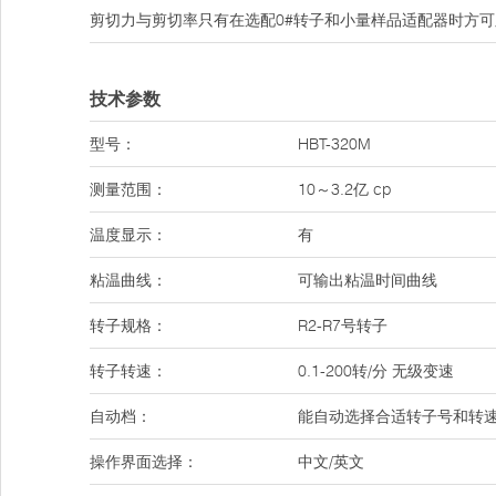
剪切力与剪切率只有在选配0#转子和小量样品适配器时方
技术参数
型号：
HBT-320M
测量范围：
10～3.2亿 cp
温度显示：
有
粘温曲线：
可输出粘温时间曲线
转子规格：
R2-R7号转子
转子转速：
0.1-200转/分 无级变速
自动档：
能自动选择合适转子号和转
操作界面选择：
中文/英文