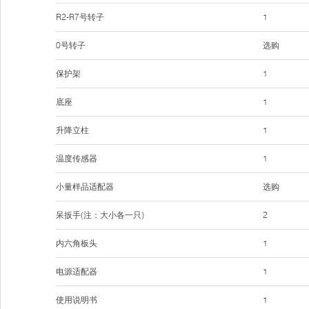
R2-R7号转子
1
0号转子
选购
保护架
1
底座
1
升降立柱
1
温度传感器
1
小量样品适配器
选购
呆扳手(注：大小各一只)
2
内六角板头
1
电源适配器
1
使用说明书
1