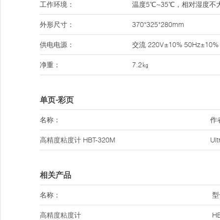
工作环境：
温度5℃~35℃，相对湿度不
外形尺寸：
370*325*280mm
供电电源：
交流 220V±10% 50Hz±10%
净重：
7.2㎏
单页-彩页
名称：
作
高精度粘度计
HBT-320M
Ul
相关产品
名称：
型
高精度粘度计
H