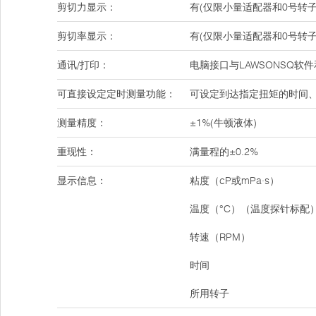
剪切力显示：
有(仅限小量适配器和0号转子
剪切率显示：
有(仅限小量适配器和0号转子
通讯/打印：
电脑接口与LAWSONSQ软
可直接设定定时测量功能：
可设定到达指定扭矩的时间
测量精度：
±1%(牛顿液体)
重现性：
满量程的±0.2%
显示信息：
粘度（cP或mPa·s）
温度（°C）（温度探针标配
转速（RPM）
时间
所用转子