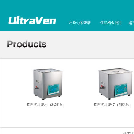
均质匀浆研磨
恒温槽金属浴
超
超声波清洗机（标准版）
超声波清洗仪（加热款）
粘度计