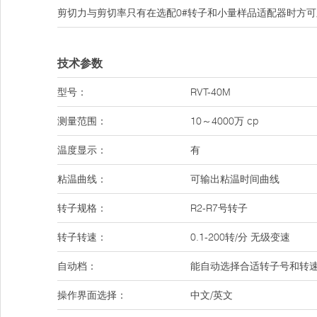
剪切力与剪切率只有在选配0#转子和小量样品适配器时方
技术参数
型号：
RVT-40M
测量范围：
10～4000万 cp
温度显示：
有
粘温曲线：
可输出粘温时间曲线
转子规格：
R2-R7号转子
转子转速：
0.1-200转/分 无级变速
自动档：
能自动选择合适转子号和转
操作界面选择：
中文/英文