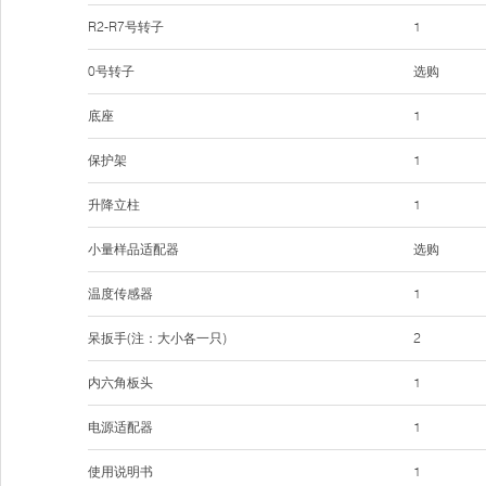
R2-R7号转子
1
0号转子
选购
底座
1
保护架
1
升降立柱
1
小量样品适配器
选购
温度传感器
1
呆扳手(注：大小各一只)
2
内六角板头
1
电源适配器
1
使用说明书
1