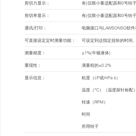
剪切力显示：
有(仅限小量适配器和0号转子
剪切率显示：
有(仅限小量适配器和0号转子
通讯/打印：
电脑接口与LAWSONSQ软
可直接设定定时测量功能：
可设定到达指定扭矩的时间
测量精度：
±1%(牛顿液体)
重现性：
满量程的±0.2%
显示信息：
粘度（cP或mPa·s）
温度（°C）（温度探针标配
转速（RPM）
时间
所用转子