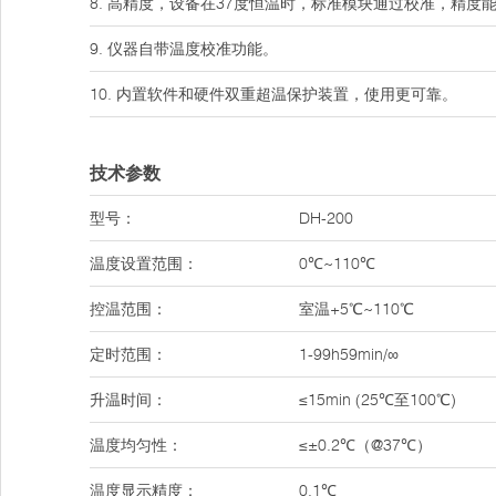
8. 高精度，设备在37度恒温时，标准模块通过校准，精度能
9. 仪器自带温度校准功能。
10. 内置软件和硬件双重超温保护装置，使用更可靠。
技术参数
型号：
DH-200
温度设置范围：
0℃~110℃
控温范围：
室温+5℃~110℃
定时范围：
1-99h59min/∞
升温时间：
≤15min (25℃至100℃)
温度均匀性：
≤±0.2℃（@37℃）
温度显示精度：
0.1℃