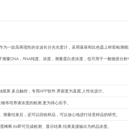
作为一款高再现性的全波长分光光度计，采用基座和比色皿上样双检测模
于测量DNA，RNA纯度、浓度，测量蛋白质浓度，也可用于一般物质分析
容触摸屏,多点触控，专用APP软件,界面更为直观,人性化设计。
微生物等培养液浓度的检测,更为得心应手。
μl样品。测量结束后，还可以回收样品，可以放心地进行珍贵样品的研究。
无需稀释,6s即可完成检测、显示结果,结果直接输出为样品浓度。