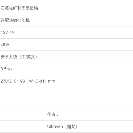
石英光纤和高硬质铝
选配热敏打印机
12V 4A
48W
安卓系统（中/英文）
3.5Kg
270*210*196（W×D×H）mm
作者：
0
Ultraven（超梵）