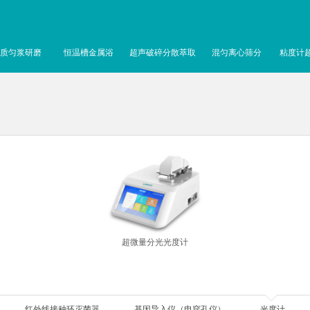
质匀浆研磨
恒温槽金属浴
超声破碎分散萃取
混匀离心筛分
粘度计
超微量分光光度计
红外线接种环灭菌器
基因导入仪（电穿孔仪）
光度计