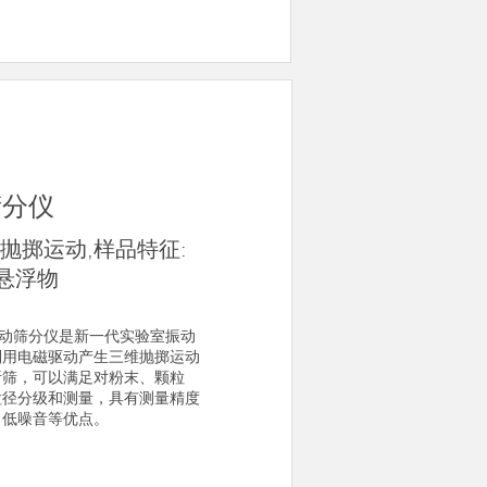
筛分仪
抛掷运动,样品特征:
悬浮物
磁振动筛分仪是新一代实验室振动
利用电磁驱动产生三维抛掷运动
析筛，可以满足对粉末、颗粒
粒径分级和测量，具有测量精度
，低噪音等优点。