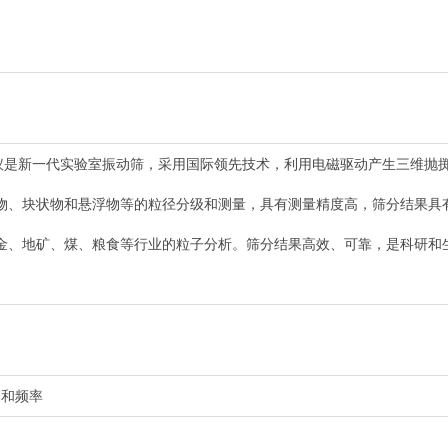
仪
是新一代实验室振动筛，采用国际领先技术，利用电磁驱动产生三维抛
物、块状物和悬浮物等的粒径分级和测量，具有测量精度高，筛分结果具
金、地矿、煤、粮食等行业的粒子分析。筛分结果高效、可靠，是科研和
幅和频率