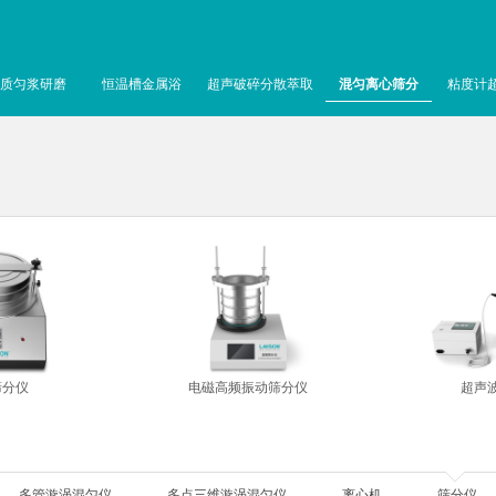
质匀浆研磨
恒温槽金属浴
超声破碎分散萃取
混匀离心筛分
粘度计
筛分仪
电磁高频振动筛分仪
超声
多管漩涡混匀仪
多点三维漩涡混匀仪
离心机
筛分仪