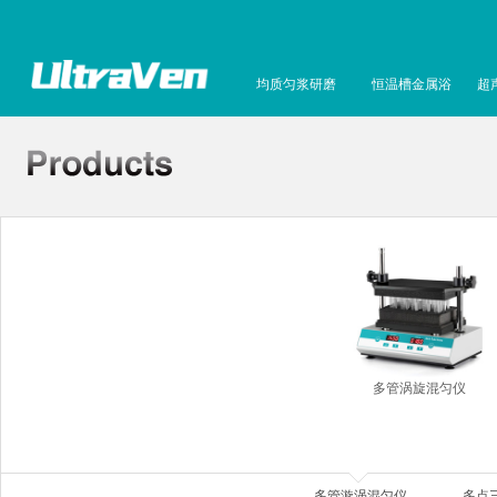
均质匀浆研磨
恒温槽金属浴
超
多管涡旋混匀仪
多管漩涡混匀仪
多点