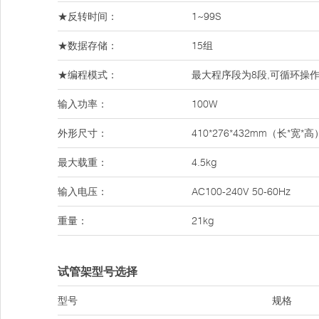
★反转时间：
1~99S
★数据存储：
15组
★编程模式：
最大程序段为8段,可循环操
输入功率：
100W
外形尺寸：
410*276*432mm（长*宽*高
最大载重：
4.5kg
输入电压：
AC100-240V 50-60Hz
重量：
21kg
试管架型号选择
型号
规格